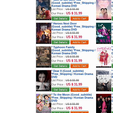
(Good_subtitle) *Free_Shipping /
*
Korean Drama DVD
List Price：
US＄55.99
L
US＄31.99
Our Price：
O
* Heroes Next Door
*
(Good_subtitle) *Free_Shipping /
(
Korean Drama DVD
K
List Price：
US＄55.99
L
US＄31.99
Our Price：
O
* Typhoon Family
*
(Good_subtitle) *Free_Shipping /
*
Korean Drama DVD
List Price：
US＄55.99
L
US＄31.99
Our Price：
O
* Dear X (Good_subtitle)
*
*Free_Shipping / Korean Drama
(
DVD
K
List Price：
US＄55.99
L
US＄31.99
Our Price：
O
* To the Moon (Good_subtitle)
*
*Free_Shipping / Korean Drama
*
DVD
List Price：
US＄55.99
L
US＄31.99
Our Price：
O